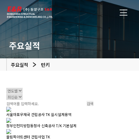
주요실적
주요실적
턴키
서울마포우체국 건립공사 TK 실시설계용역
정부인천지방합동청사 신축공사 T/K 기본설계
올림픽아트센터 건립사업 TK